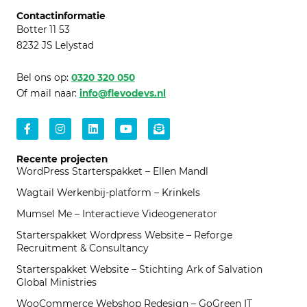
Contactinformatie
Botter 11 53
8232 JS Lelystad
Bel ons op:
0320 320 050
Of mail naar:
info@flevodevs.nl
Facebook-
Instagram
Linkedin
Youtube
Envelope-
f
open-
text
Recente projecten
WordPress Starterspakket – Ellen Mandl
Wagtail Werkenbij-platform – Krinkels
Mumsel Me – Interactieve Videogenerator
Starterspakket Wordpress Website – Reforge
Recruitment & Consultancy
Starterspakket Website – Stichting Ark of Salvation
Global Ministries
WooCommerce Webshop Redesign – GoGreen IT