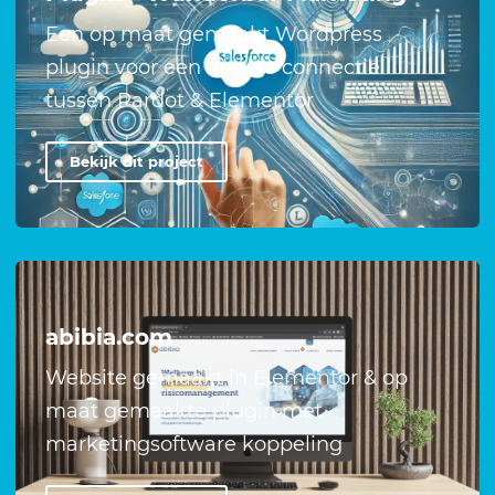
Een op maat gemaakt Wordpress
plugin voor een directe connectie
tussen Pardot & Elementor
Bekijk dit project
abibia.com
Website gemaakt in Elementor & op
maat gemaakte plugin met
marketingsoftware koppeling