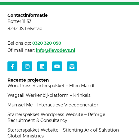
Contactinformatie
Botter 11 53
8232 JS Lelystad
Bel ons op:
0320 320 050
Of mail naar:
info@flevodevs.nl
Facebook-
Instagram
Linkedin
Youtube
Envelope-
f
open-
text
Recente projecten
WordPress Starterspakket – Ellen Mandl
Wagtail Werkenbij-platform – Krinkels
Mumsel Me – Interactieve Videogenerator
Starterspakket Wordpress Website – Reforge
Recruitment & Consultancy
Starterspakket Website – Stichting Ark of Salvation
Global Ministries