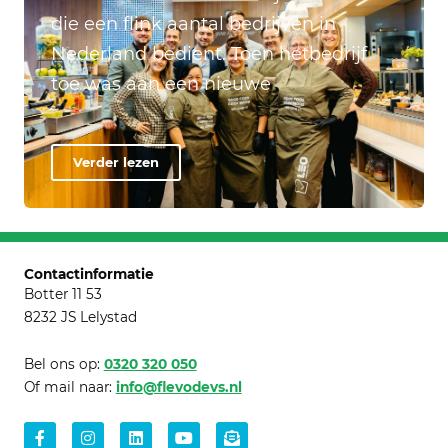
die een flink aantal bedrijven in
Nederland bedient. Toen hetbedrijf
toe was aan een nieuwe
Verder lezen
Contactinformatie
Botter 11 53
8232 JS Lelystad
Bel ons op:
0320 320 050
Of mail naar:
info@flevodevs.nl
Facebook-
Instagram
Linkedin
Youtube
Envelope-
f
open-