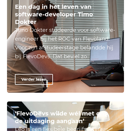
Een dag in het leven van
software-developer Timo
Dokter
Timo Dokter studeerde voor software-
engineer bij het ROC van Flevoland.
Voor zijn afstudeerstage belandde hij
bij FlevoDevs. Dat beviel zo
Verder lezen
‘FlevoDevs wilde wél met ons
de uitdaging aangaan’
Leo is een flexibele bedrijfscateraar