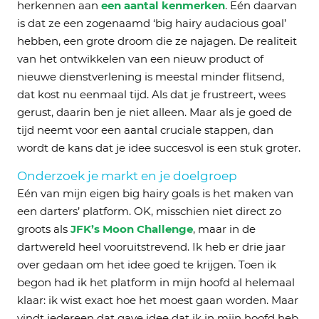
herkennen aan
een aantal kenmerken
. Eén daarvan
is dat ze een zogenaamd ‘big hairy audacious goal’
hebben, een grote droom die ze najagen. De realiteit
van het ontwikkelen van een nieuw product of
nieuwe dienstverlening is meestal minder flitsend,
dat kost nu eenmaal tijd. Als dat je frustreert, wees
gerust, daarin ben je niet alleen. Maar als je goed de
tijd neemt voor een aantal cruciale stappen, dan
wordt de kans dat je idee succesvol is een stuk groter.
Onderzoek je markt en je doelgroep
Eén van mijn eigen big hairy goals is het maken van
een darters’ platform. OK, misschien niet direct zo
groots als
JFK’s Moon Challenge
, maar in de
dartwereld heel vooruitstrevend. Ik heb er drie jaar
over gedaan om het idee goed te krijgen. Toen ik
begon had ik het platform in mijn hoofd al helemaal
klaar: ik wist exact hoe het moest gaan worden. Maar
vindt iedereen dat gave idee dat ik in mijn hoofd heb,