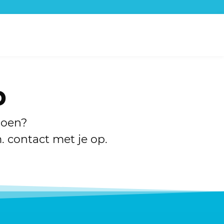
p
doen?
. contact met je op.