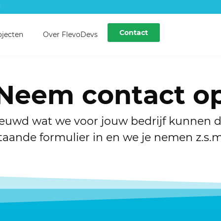
l
Contact
ojecten
Over FlevoDevs
Neem contact o
euwd wat we voor jouw bedrijf kunnen 
aande formulier in en we je nemen z.s.m