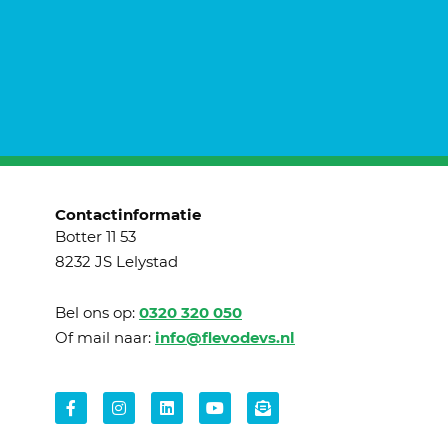
Contactinformatie
Botter 11 53
8232 JS Lelystad
Bel ons op:
0320 320 050
Of mail naar:
info@flevodevs.nl
Facebook-
Instagram
Linkedin
Youtube
Envelope-
f
open-
text